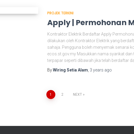
PROJEK TERKINI
Apply | Permohonan M
Kontraktor Elektrik Berdaftar Apply Permoho
dilakukan oleh Kontraktor Elektrik yang berd
sahaja. Pengguna boleh menyemak senarai kontr
ecos.st.gov.my Masukkan nama syarikat dan t
terpapar seperti dibawah jika telah berdaftar
By
Wiring Setia Alam
,
3 years
ago
1
2
NEXT