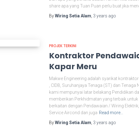
share apa yang Tuan Puan perlu buat jika me
By
Wiring Setia Alam
,
3 years
ago
PROJEK TERKINI
Kontraktor Pendawaia
Kapar Meru
Makwe Engineering adalah syarikat kontraktor 
, CIDB, Suruhanjaya Tenaga (ST) dan Tenaga 
kami mempunyai latar belakang Pendidikan da
memberikan Perkhidmatan yang terbaik untuk
berkaitan dengan Pendawaian / Wiring Elektri
Service Aircond dan juga
Read more…
By
Wiring Setia Alam
,
3 years
ago