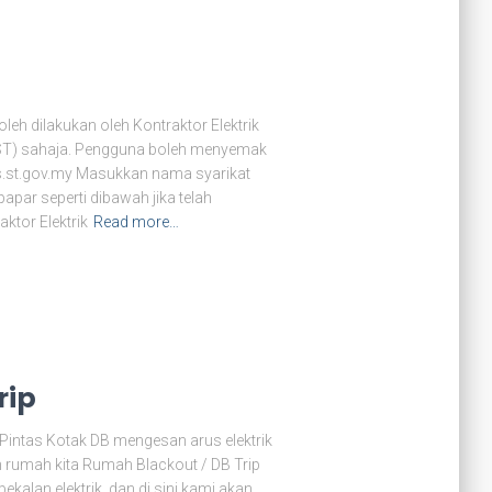
h dilakukan oleh Kontraktor Elektrik
(ST) sahaja. Pengguna boleh menyemak
ecos.st.gov.my Masukkan nama syarikat
apar seperti dibawah jika telah
ktor Elektrik
Read more…
rip
 Pintas Kotak DB mengesan arus elektrik
n rumah kita Rumah Blackout / DB Trip
ekalan elektrik, dan di sini kami akan