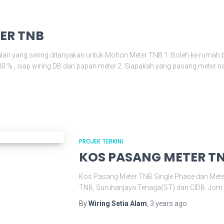
ER TNB
yang sering ditanyakan untuk Mohon Meter TNB 1. Boleh ke rumah be
 % , siap wiring DB dan papan meter 2. Siapakah yang pasang meter na
PROJEK TERKINI
KOS PASANG METER T
Kos Pasang Meter TNB Single Phase dan Meter 
TNB, Suruhanjaya Tenaga(ST) dan CIDB. Jom 
By
Wiring Setia Alam
,
3 years
ago