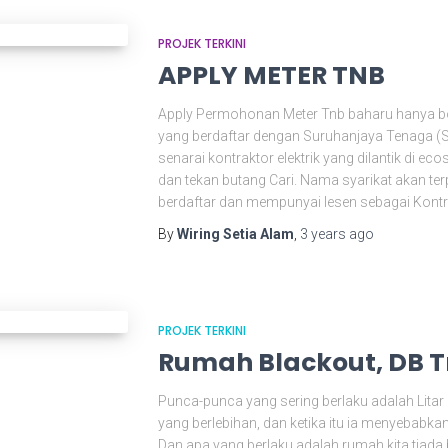
PROJEK TERKINI
APPLY METER TNB
Apply Permohonan Meter Tnb baharu hanya bole
yang berdaftar dengan Suruhanjaya Tenaga 
senarai kontraktor elektrik yang dilantik di 
dan tekan butang Cari. Nama syarikat akan terp
berdaftar dan mempunyai lesen sebagai Kontra
By
Wiring Setia Alam
,
3 years
ago
PROJEK TERKINI
Rumah Blackout, DB T
Punca-punca yang sering berlaku adalah Litar
yang berlebihan, dan ketika itu ia menyebabka
Dan apa yang berlaku adalah rumah kita tiada b