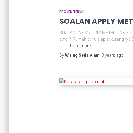
PROJEK TERKINI
SOALAN APPLY MET
SOALAN LAZIM APPLY METER TNB Soalan 
awal ? Rumah perlu siap sekurangnya 80
akan
Read more…
By
Wiring Setia Alam
,
3 years
ago