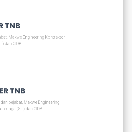
R TNB
bat. Makwe Engineering Kontraktor
ST) dan CIDB
TER TNB
dan pejabat, Makwe Engineering
ya Tenaga (ST) dan CIDB