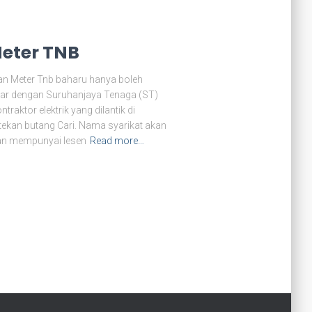
eter TNB
nan Meter Tnb baharu hanya boleh
aftar dengan Suruhanjaya Tenaga (ST)
aktor elektrik yang dilantik di
ekan butang Cari. Nama syarikat akan
 dan mempunyai lesen
Read more…