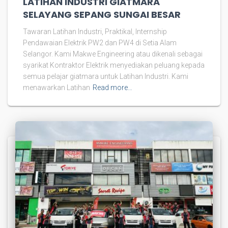
LATIHAN INDUSTRI GIATMARA
SELAYANG SEPANG SUNGAI BESAR
Tawaran Latihan Industri, Praktikal, Internship
Pendawaian Elektrik PW2 dan PW4 di Setia Alam
Selangor. Kami Makwe Engineering atau dikenali sebagai
syarikat Kontraktor Elektrik menyediakan peluang kepada
semua pelajar giatmara untuk Latihan Industri. Kami
menawarkan Latihan
Read more…