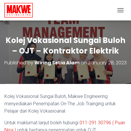
TOGGL
Kolej Vokasional Sungai Buloh
– OJT – Kontraktor Elektrik
Published by
Wiring Setia Alam
on
January 28, 2023
Kolej Vokasional Sungai Buloh, Makwe Engineering
menyediakan Penempatan On-The Job Trainging untuk
Pelajar dari Kolej Vokasioanal.
Untuk maklumat lanjut boleh hubungi
011-291 30796 ( Puan
Nisa )
untuk bertanya penempatan untuk OJT.