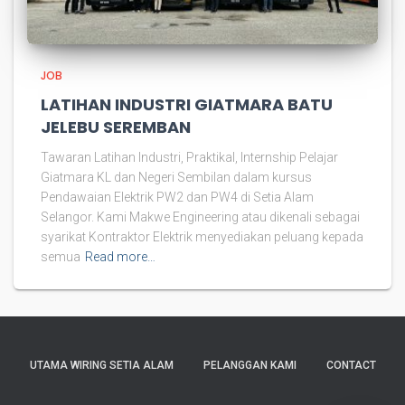
JOB
LATIHAN INDUSTRI GIATMARA BATU
JELEBU SEREMBAN
Tawaran Latihan Industri, Praktikal, Internship Pelajar
Giatmara KL dan Negeri Sembilan dalam kursus
Pendawaian Elektrik PW2 dan PW4 di Setia Alam
Selangor. Kami Makwe Engineering atau dikenali sebagai
syarikat Kontraktor Elektrik menyediakan peluang kepada
semua
Read more…
UTAMA WIRING SETIA ALAM
PELANGGAN KAMI
CONTACT