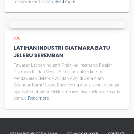
menawarkan Latihan
Read more…
JOB
LATIHAN INDUSTRI GIATMARA BATU
JELEBU SEREMBAN
Tawaran Latihan Industri, Praktikal, Internship Pelajar
Giatmara KL dan Negeri Sembilan dalam kursus
Pendawaian Elektrik PW2 dan PW4 di Setia Alam
Selangor. Kami Makwe Engineering atau dikenali sebagai
syarikat Kontraktor Elektrik menyediakan peluang kepada
semua
Read more…