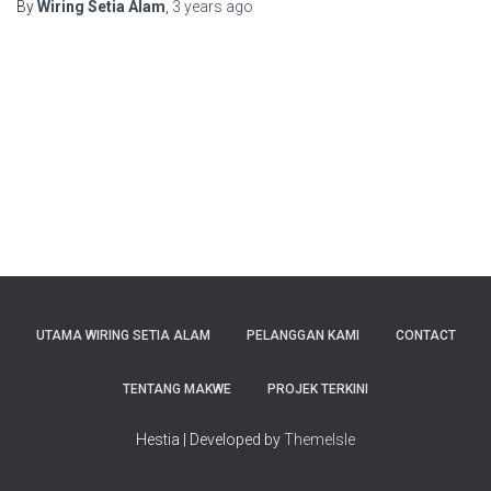
By
Wiring Setia Alam
,
3 years
ago
UTAMA WIRING SETIA ALAM
PELANGGAN KAMI
CONTACT
TENTANG MAKWE
PROJEK TERKINI
Hestia | Developed by
ThemeIsle