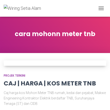
TOGGL
cara mohonn meter tnb
PROJEK TERKINI
CAJ | HARGA | KOS METER TNB
Caj harga kos Mohon Meter TNB rumah, kedai dan pejabat, Makwe
Engineering Kontraktor Elektrik berdaftar TNB, Suruhanjaya
Tenaga (ST) dan CIDB